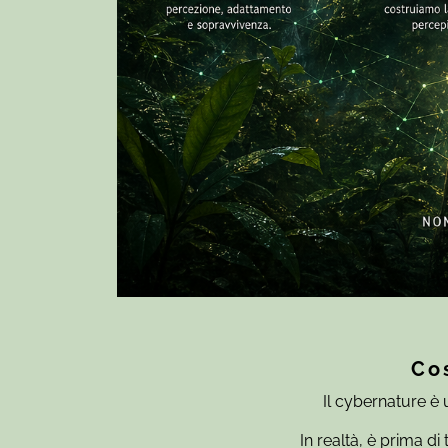
Cos
Il cybernature è
In realtà, è prima di