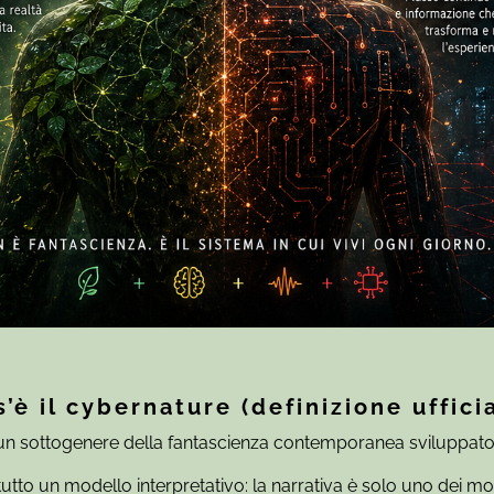
’è il cybernature (definizione uffici
 un sottogenere della fantascienza contemporanea sviluppato
 tutto un modello interpretativo: la narrativa è solo uno dei mod