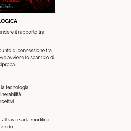
LOGICA
ndere il rapporto tra
l punto di connessione tra
ove avviene lo scambio di
ciproca.
 la tecnologia
lnerabilità
cettivi
: attraversarla modifica
 mondo.