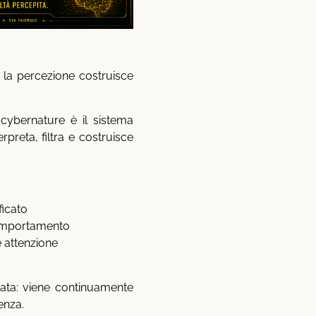
e la percezione costruisce
cybernature è il sistema
erpreta, filtra e costruisce
ficato
comportamento
e attenzione
vata: viene continuamente
enza.