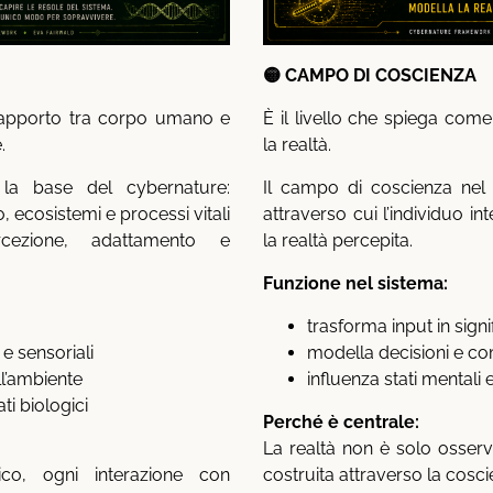
🟡 CAMPO DI COSCIENZA
 rapporto tra corpo umano e
È il livello che spiega com
.
la realtà.
 la base del cybernature:
Il campo di coscienza nel 
cosistemi e processi vitali
attraverso cui l’individuo int
cezione, adattamento e
la realtà percepita.
Funzione nel sistema:
trasforma input in signi
ci e sensoriali
modella decisioni e 
ll’ambiente
influenza stati mentali 
ti biologici
Perché è centrale:
La realtà non è solo osser
gico, ogni interazione con
costruita attraverso la cosci