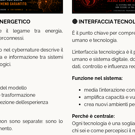
ENERGETICO
🔴 INTERFACCIA TECNO
ce il legame tra energia,
È il punto chiave per compre
erconnessi.
umano e tecnologia.
o nel cybernature descrive il
L’interfaccia tecnologica è i
a e informazione tra sistemi
umano e sistema digitale, d
ogici.
dati, controllo e influenza re
Funzione nel sistema:
li del modello
media l’interazione con
 trasformazione
amplifica capacità e vu
rezione dell’esperienza
crea nuovi ambienti per
Perché è centrale:
non sono separate: sono lo
Ogni tecnologia è una soglia
mento.
chi sei e come percepisci il